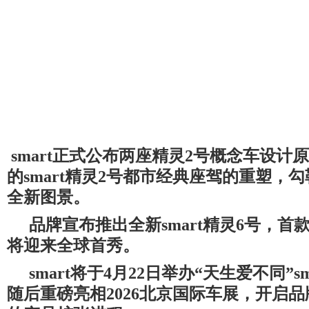
smart
正式公布两座精灵
2
号概念车设计原
的
smart
精灵
2
号都市经典座驾的重塑，勾
全新图景。
品牌宣布推出全新
smart
精灵
6
号，首
将迎来全球首秀。
smart
将于
4
月
22
日举办
“
天生爱不同
”s
随后重磅亮相
2026
北京国际车展，开启品